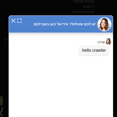
הצהרת נגישות
דרושים
ארונות מתצוגה
אודות
Shop
תקנון אתר
תקנון מבצע “עד 25% הנחה”
תקנון מבצע – מחלקת מטבחים טוחן אשפה או כיור וברז מבית
ניגה במתנה
הובלה והתקנה-חנות אונליין
ארון הזזה קלאסי
הבלוג שלנו