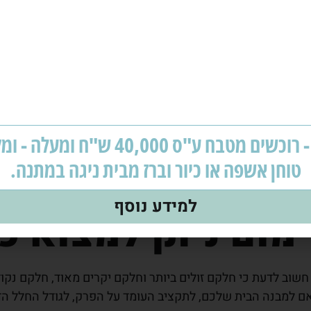
ום הבית בצורה 
ריהוט ובארונות
מבצע - רוכשים מטבח ע"ס 40,000 ש"ח ומ
אך הוא בהחלט עשוי להיות קר מאוד. בשל העובדה שישראל היא
טוחן אשפה או כיור וברז מבית ניגה במתנה.
 המזל, כיום ניתן למצוא לא מעט פתרונות חימום לבית כאשר ח
הפתרון הנכון אשר יאפשר לכם לחמם את ביתכם בצורה הטובה בי
למידע נוסף
מום ניתן למצוא כ
 חשוב לדעת כי חלקם זולים ביותר וחלקם יקרים מאוד, חלקם נקודת
התאם למבנה הבית שלכם, לתקציב העומד על הפרק, לגודל החלל 