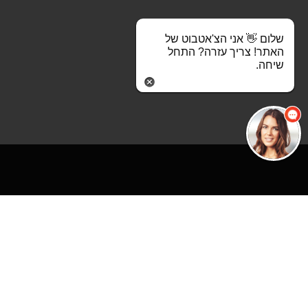
שלום 👋 אני הצ'אטבוט של
האתר! צריך עזרה? התחל
הקודם
שיחה.
ארון פינתי לחדר הילדים
נווטו באתר
המעצבים המובילים שלנו
קבוצות רכישה
צור קשר
עמוד הבית
סניפים