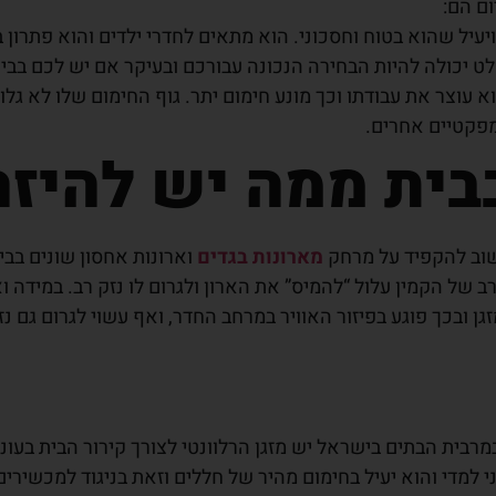
ום הם:
עיל שהוא בטוח וחסכוני. הוא מתאים לחדרי ילדים והוא פתרון ב
ט יכולה להיות הבחירה הנכונה עבורכם ובעיקר אם יש לכם בבית 
עוצר את עבודתו וכך מונע חימום יתר. גוף החימום שלו לא גלוי
מפקטיים אחרים.
בבית ממה יש להיזה
שוב להקפיד על מרחק
מארונות בגדים
וארונות אחסון שונים בבי
רב של הקמין עלול “להמיס” את הארון ולגרום לו נזק רב. במידה
 ובכך פוגע בפיזור האוויר במרחב החדר, ואף עשוי לגרום גם נזק
מרבית הבתים בישראל יש מזגן הרלוונטי לצורך קירור הבית בעונת
י למדי והוא יעיל בחימום מהיר של חללים וזאת בניגוד למכשירי