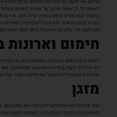
עליהם את הדעת. בין פתרונות החימום שניתן למצוא כי
ראשית כל, רדיאטור- מדובר על אמצעי לחימום נקודתי וי
בחשמל והוא אפילו מחמם בצורה יעילה יותר. זוהי בהחל
בצורה קבועה וכאשר הוא מגיע לטמפרטורה מסוימת הוא 
זמן לחמם חדר שלם וכן הוא גדול ביחס לגופי חימום קו
חימום וארונות 
כאשר נרצה לחמם את הבית באמצעות מזגן או קמין ח
לא יהיה ליד הקמין (במידה והוא עשוי מפלסטיק). חום 
יש לוודא שהארון “לא חוסם” את פליטת האוויר של המזגן
מזגן
אחד מהפתרונות הפופולאריים ביותר הוא כמובן מזגן. ב
חימום בעונת החורף. המזגן הוכח כאמצעי חימום חסכונ