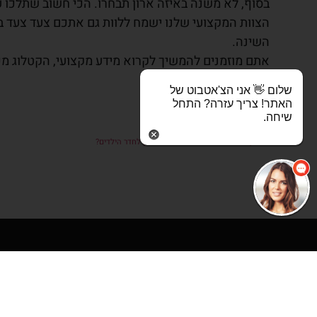
בסוף, לא משנה באיזה ארון תבחרו. הכי חשוב שתלכו 
הצוות המקצועי שלנו ישמח ללוות גם אתכם צעד צעד בד
השינה.
אתם מוזמנים להמשיך לקרוא מידע מקצועי, הקטלוג מ
שלום 👋 אני הצ'אטבוט של
האתר! צריך עזרה? התחל
שיחה.
הקודם
איך תוכלו להחליט האם להכניס ארון לחדר הילדים?
נווטו באתר
המעצבים המובילים שלנו