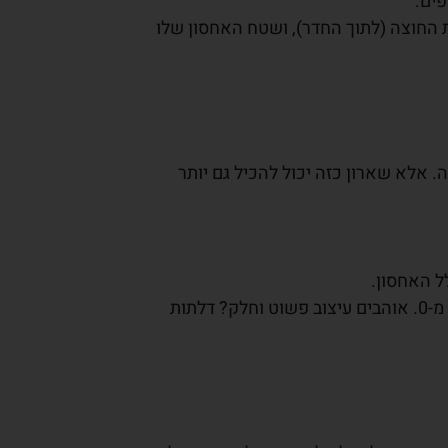
פים.
תחות החוצה (לתוך החדר), ושטח האחסון שלו
. אלא שארון כזה יכול להכיל גם יותר
ל האחסון.
עיצוב מדהים – המראה החיצוני של ארון הוא חלק בלתי נפרד. אנחנו יכולים לעזור לכם לעצב ארון שיקלע לטעם שלכם מ-0. אוהבים עיצוב פשוט וחלק? דלתות