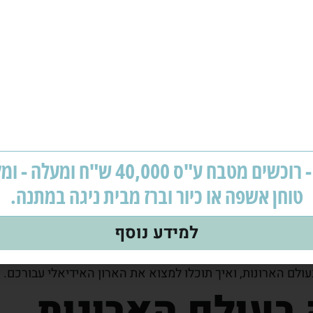
לשים ארונות פת
מבצע - רוכשים מטבח ע"ס 40,000 ש"ח ומ
ייקון של אלגנטיות ומעשיות כאחד –
ארון בגדים
עם דלתות פתיח
טוחן אשפה או כיור וברז מבית ניגה במתנה.
.
ם במשך דורות, ומשמש לאחסון בגדים וחפצים אישיים. יש לא מעט
למידע נוסף
קאמבק הודות למעצבים שבחרו להשתמש בו בחללים שעליהם עבד
 יתרונות. בין היתר אנחנו מדברים על מראה יוקרתי, התאמה טכנ
ולם הארונות, ואיך תוכלו למצוא את הארון האידיאלי עבורכם.
בעולם הארונות