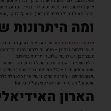
מסילה מבלי לברוח ממנה או להיטרק. חלל האחסון הפנימ
ארון 2 דלתות: ארון פשוט ופופולרי. בנוי לרוב מע
בסיסי מאוד (מכיל מדפים ומגירות). הוא קל לניקוי, עמי
ומה היתרונות ש
ארון בגדים עם פתיחה
עובד על אותו רעיון, מהבחינה 
משתי דלתות. וכמובן – מגיע עם דלתות בסגנון פרובאנס, 
מעבר לכך, יש לו עוד שלושה יתרונות בולטים:
גדלים שונים – אנחנו יודעים שכל חדר שינה דורש ארון 
שטח אחסון חכם – לכל משפחה צרכי אחסון משלה. כחל
שקופות? מקומות ייעודיים לעציצים? קיבלתם!
הארון האידיאלי