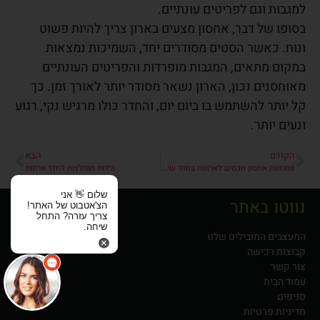
למגבות וגם לפריטים עונתיים.
בסופו של דבר, אחסון מצעים בארון צריך להיות פשוט
ונוח. כאשר הסטים מסודרים יחד, השמיכות נמצאות
במקום מתאים, המגבות מופרדות והפריטים העונתיים
מאוחסנים נכון, הארון נשאר מסודר יותר לאורך זמן. כך
קל יותר להשתמש בו ביום יום, והחדר כולו מרגיש נקי, רגוע
ונעים יותר.
הקודם
הבא
פתרונות אחסון חכמים לארונות בחדר שינה
מידות מומלצות לחדר ארונות
שלום 👋 אני
נווטו באתר
הצ'אטבוט של האתר!
צריך עזרה? התחל
שיחה.
המעצבים המובילים שלנו
קבוצות רכישה
צור קשר
עמוד הבית
סניפים
מדיניות פרטיות