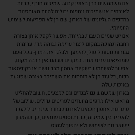
אם משתמשים בהן באופן קבוע. שמיכות חורף, כריות
לאורחים או שמיכות נוספות יכולות להיות מאוחסנות
במדפים העליונים של הארון, שם הן לא מפריעות לשימוש
היומיומי.
אם יש שמיכות עבות במיוחד, אפשר לקפל אותן בצורה
רחבה ונמוכה במקום ליצור ערימה גבוהה מדי. ערימות
גבוהות נוטות ליפול, להימעך ולבלגן את המדף בכל פעם
שמוציאים פריט אחד. במקרים שבהם אין הרבה מקום,
אפשר להשתמש בשקיות אחסון מבד נושם או בקופסאות
רכות, כל עוד הן לא דוחסות את השמיכה בצורה שפוגעת
באיכות שלה.
בארון שמשמש גם לבגדים וגם למצעים, חשוב להחליט
מראש אילו מדפים מיועדים לפריטים גדולים. שילוב של
פתרונות אחסון חכמים לארונות בחדר שינה יכול לעזור
להפריד בין שמיכות, כריות וסטים עונתיים, כך שהארון
יישאר נוח לשימוש ולא יהפוך לעמוס.