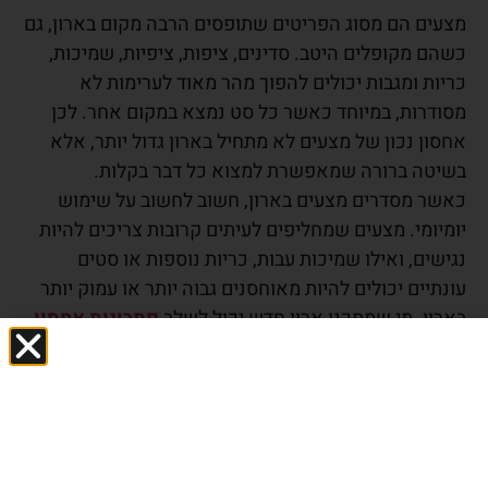
מצעים הם מסוג הפריטים שתופסים הרבה מקום בארון, גם
כשהם מקופלים היטב. סדינים, ציפות, ציפיות, שמיכות,
כריות ומגבות יכולים להפוך מהר מאוד לערימות לא
מסודרות, במיוחד כאשר כל סט נמצא במקום אחר. לכן
אחסון נכון של מצעים לא מתחיל בארון גדול יותר, אלא
בשיטה ברורה שמאפשרת למצוא כל דבר בקלות.
כאשר מסדרים מצעים בארון, חשוב לחשוב על שימוש
יומיומי. מצעים שמחליפים לעיתים קרובות צריכים להיות
נגישים, ואילו שמיכות עבות, כריות נוספות או סטים
עונתיים יכולים להיות מאוחסנים גבוה יותר או עמוק יותר
בארון. מי שמתכנן ארון חדש יכול לשלב
פתרונות אחסון
חכמים לארונות בחדר שינה
, כדי להקצות מראש מקום
נפרד למצעים, מגבות ושמיכות בלי לפגוע במקום של
הבגדים.
איך לסדר סטים